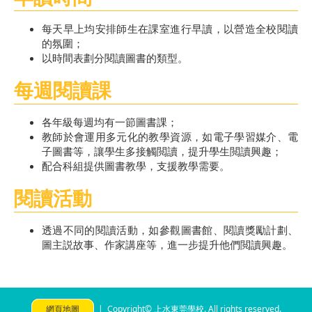
每天早上均安排師生在課室進行早讀，以營造全校閱讀
的氛圍；
以時間表劃分閱讀圖書的類型。
每週閱讀課
各年級每週均有一節圖書課；
教師於會運用多元化的教學資源，如電子學習媒介、電
子圖書等，讓學生多接觸閲讀，提升學生閲讀興趣；
配合科組提供圖書教學，支援教學需要。
閱讀活動
透過不同的閱讀活動，如參觀圖書館、閱讀獎勵計劃、
圖主説故事、作家講座等，進一步提升他們閲讀興趣。
網頁地圖
| Copyright© 上水東莞學校. All rights reserved.