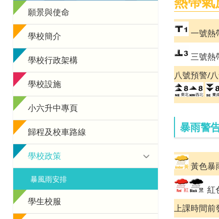
熱帶氣
願景與使命
一號熱
學校簡介
三號熱
學校行政架構
八號預警/
學校設施
小六升中專頁
暴雨警
歸程及校車路線
學校政策
黃色暴
暴風雨安排
紅
學生校服
上課時間前