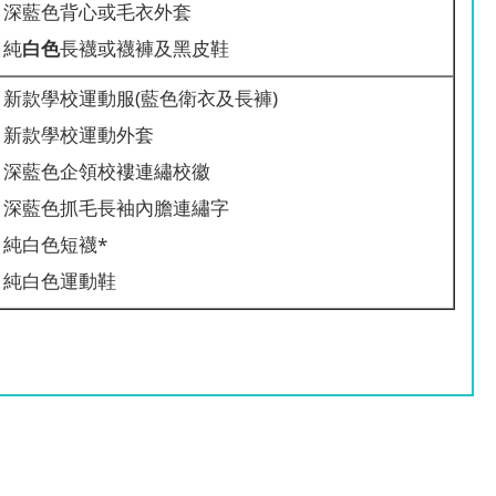
深藍色背心或毛衣外套
純
白色
長襪或襪褲及黑皮鞋
新款學校運動服(藍色衛衣及長褲)
新款學校運動外套
深藍色企領校褸連繡校徽
深藍色抓毛長袖內膽連繡字
純白色短襪*
純白色運動鞋