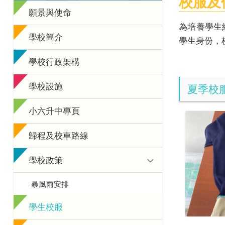
校服及
願景與使命
為培養學生
學校簡介
學生身份，
學校行政架構
學校設施
夏季校
小六升中專頁
歸程及校車路線
學校政策
暴風雨安排
學生校服