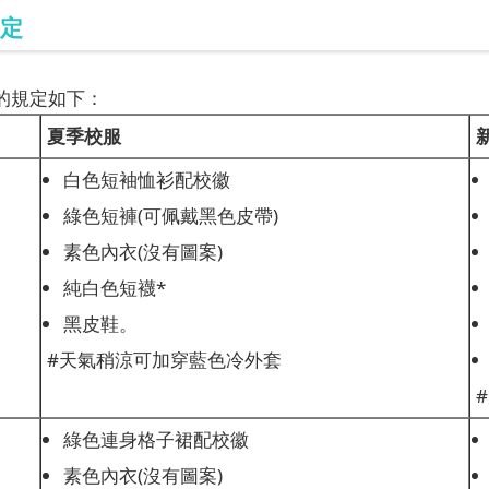
定
的規定如下：
夏季校服
白色短袖恤衫配校徽
綠色短褲(可佩戴黑色皮帶)
素色內衣(沒有圖案)
純白色短襪*
黑皮鞋。
#天氣稍涼可加穿藍色冷外套
綠色連身格子裙配校徽
素色內衣(沒有圖案)