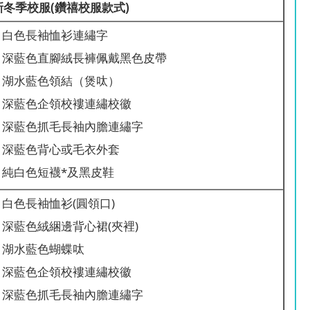
新冬季校服
(鑽禧校服款式)
白色長袖恤衫連繡字
深藍色直腳絨長褲佩戴黑色皮帶
湖水藍色領結（煲呔）
深藍色企領校褸連繡校徽
深藍色抓毛長袖內膽連繡字
深藍色背心或毛衣外套
純白色短襪*及黑皮鞋
白色長袖恤衫(圓領口)
深藍色絨綑邊背心裙(夾裡)
湖水藍色蝴蝶呔
深藍色企領校褸連繡校徽
深藍色抓毛長袖內膽連繡字