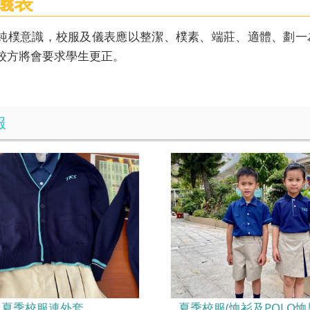
儀表
純樸意識，校服及儀表應以整潔、樸素、端莊、適體、劃一
校方將會要求學生更正。
服
夏季校服連外套
夏季校服(恤衫及POLO恤