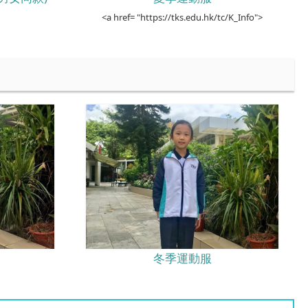
<a href= "https://tks.edu.hk/tc/K_Info">
冬季運動服