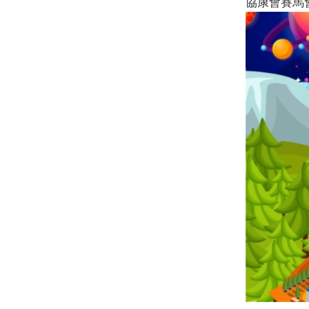
協康會賽馬