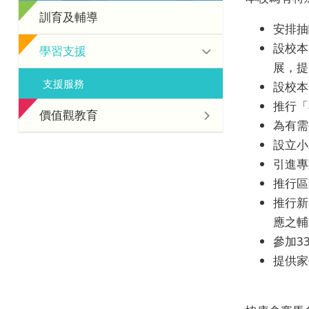
訓育及輔導
安排抽
設校本
學習支援
展，提
支援服務
設校本
推行「
價值觀教育
為有需
設立小
引進專
推行區
推行新
應之輔
參加3
提供家