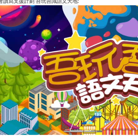
會讀寫支援計劃 吾玩吾識語文天地: